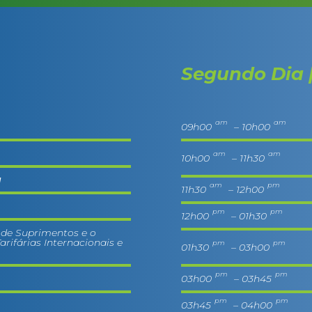
Segundo Dia |
am
am
09h00
– 10h00
am
am
10h00
– 11h30
a
am
pm
11h30
– 12h00
pm
pm
12h00
– 01h30
 de Suprimentos e o
rifárias Internacionais e
pm
pm
01h30
– 03h00
pm
pm
03h00
– 03h45
pm
pm
03h45
– 04h00