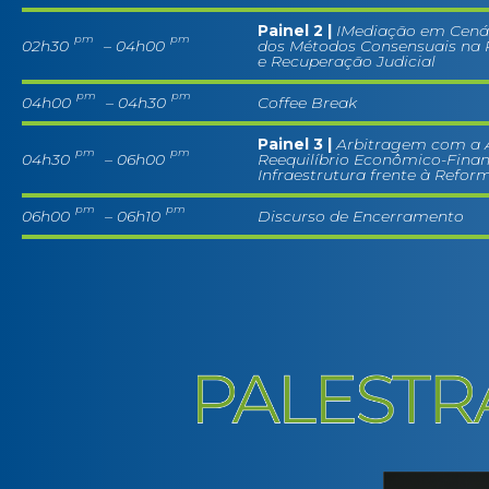
Painel 2 |
IMediação em Cenári
pm
pm
02h30
– 04h00
dos Métodos Consensuais na 
e Recuperação Judicial
pm
pm
04h00
– 04h30
Coffee Break
Painel 3 |
Arbitragem com a A
pm
pm
04h30
– 06h00
Reequilíbrio Econômico-Finan
Infraestrutura frente à Refor
pm
pm
06h00
– 06h10
Discurso de Encerramento