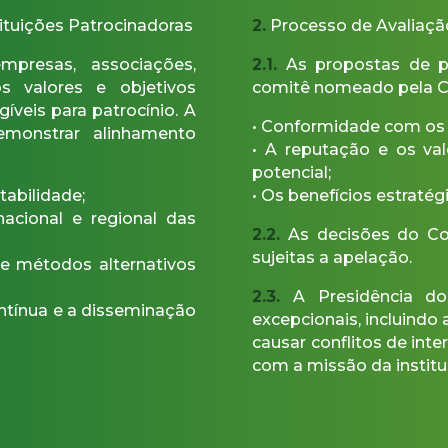
tituições Patrocinadoras
2.
Processo de Avaliaçã
mpresas, associações,
2.1.
As propostas de pa
s valores e objetivos
comitê nomeado pela C
veis para patrocínio. A
• Conformidade com os cr
demonstrar alinhamento
• A reputação e os val
potencial;
tabilidade;
• Os benefícios estraté
acional e regional das
2.2.
As decisões do Com
sujeitas a apelação.
e métodos alternativos
2.3.
A Presidência do
tínua e a disseminação
excepcionais, incluindo
causar conflitos de int
com a missão da institu