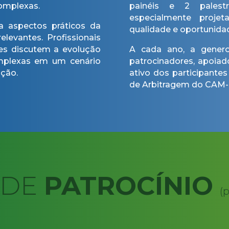
complexas.
painéis e 2 palestr
especialmente proje
a aspectos práticos da
qualidade e oportunida
levantes. Profissionais
es discutem a evolução
A cada ano, a generos
mplexas em um cenário
patrocinadores, apoiad
ação.
ativo dos participant
de Arbitragem do CAM
 DE
PATROCÍNIO
(