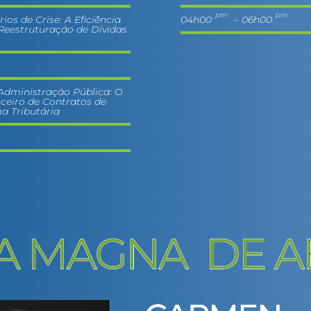
pm
pm
os de Crise: A Eficiência
04h00
– 06h00
Reestruturação de Dívidas
dministração Pública: O
ceiro de Contratos de
ma Tributária