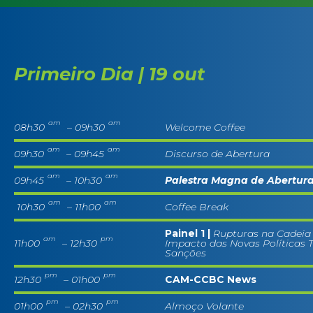
Primeiro Dia | 19 out
am
am
08h30
– 09h30
Welcome Coffee
am
am
09h30
– 09h45
Discurso de Abertura
am
am
09h45
– 10h30
Palestra Magna de Abertur
am
am
10h30
– 11h00
Coffee Break
Painel 1 |
Rupturas na Cadeia
am
pm
11h00
– 12h30
Impacto das Novas Políticas Ta
Sanções
pm
pm
12h30
– 01h00
CAM-CCBC News
pm
pm
01h00
– 02h30
Almoço Volante